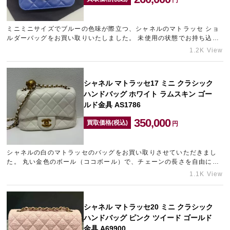
ミニミニサイズでブルーの色味が際立つ、シャネルのマトラッセ ショ
宅配買取を申し込む
ルダーバッグをお買い取りいたしました。 未使用の状態でお持ち込み
無料の宅配キットをお届けします
いただきましたので、他社様にも劣らない金額をご提示させていた…
1.2K View
シャネル マトラッセ17 ミニ クラシック
ハンドバッグ ホワイト ラムスキン ゴー
ルド金具 AS1786
350,000
買取価格(税込)
円
シャネルの白のマトラッセのバッグをお買い取りさせていただきまし
た。 丸い金色のボール（ココボール）で、チェーンの長さを自由に変
更できる唯一無二さが非常に人気な商品のためできる限りの金額を…
1.1K View
シャネル マトラッセ20 ミニ クラシック
ハンドバッグ ピンク ツイード ゴールド
金具 A69900