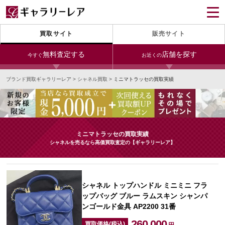
買取サイト
販売サイト
無料査定する
店舗を探す
今すぐ
お近くの
ブランド買取ギャラリーレア
>
シャネル買取
>
ミニマトラッセの買取実績
今すぐLINE査定
24時間受付（対応時間10:00～19:00）
銀座本店
青山表参道店
新宿東口店
宅配買取を申し込む
小田急新宿店
LAB東京
名古屋大須店
無料の宅配キットをお届けします
ミニマトラッセの買取実績
心斎橋本店
東心斎橋店
梅田店
シャネルを売るなら高価買取査定の【ギャラリーレア】
今すぐ電話査定
受付時間 10:00～19:00
なんば店
神戸元町(三宮)店
LAB大阪
シャネル トップハンドル ミニミニ フラ
ップバッグ ブルー ラムスキン シャンパ
ンゴールド金具 AP2200 31番
中野ブロードウェイ
260,000
買取価格(税込)
円