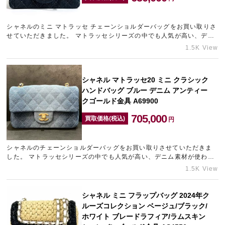
シャネルのミニ マトラッセ チェーンショルダーバッグをお買い取りさ
せていただきました。 マトラッセシリーズの中でも人気が高い、デニ
ム素材が使われたバッグです。 需要の高いお品物をとても綺…
1.5K View
シャネル マトラッセ20 ミニ クラシック
ハンドバッグ ブルー デニム アンティー
クゴールド金具 A69900
705,000
買取価格(税込)
円
シャネルのチェーンショルダーバッグをお買い取りさせていただきま
した。 マトラッセシリーズの中でも人気が高い、デニム素材が使われ
たバッグです。 需要の高いお品物を新品同様の状態でお持ち込…
1.5K View
シャネル ミニ フラップバッグ 2024年ク
ルーズコレクション ベージュ/ブラック/
ホワイト ブレードラフィア/ラムスキン