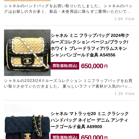
シャネルのハンドバッグをお買い取りいたしました。 シャネルのバッ
グはお探しの方が多く、新品・未使用品に限らずご愛用いただいてい
たお品物であっても高価買取が可能です。 中でも人気の高いミ…
1.8K View
シャネル ミニ フラップバッグ 2024年ク
ルーズコレクション ベージュ/ブラック/
ホワイト ブレードラフィア/ラムスキン
シャンパンゴールド金具 AS4556
650,000
買取価格(税込)
円
シャネルの2023/24クルーズコレクション ミニフラップバッグをお買
い取りさせていただきました。 夏らしいラフィア素材が人気のバッグ
です。 季節商材ということもあり、定番シリーズに比べると買…
1.3K View
シャネル マトラッセ20 ミニ クラシック
ハンドバッグ ネイビー デニム アンティ
ークゴールド金具 A69900
650,000
買取価格(税込)
円