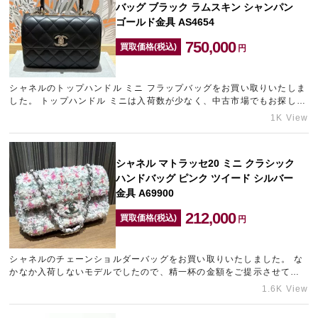
バッグ ブラック ラムスキン シャンパン
ゴールド金具 AS4654
750,000
買取価格(税込)
円
シャネルのトップハンドル ミニ フラップバッグをお買い取りいたしま
した。 トップハンドル ミニは入荷数が少なく、中古市場でもお探しの
方が非常に多くいらっしゃいます。 特に黒×ラムスキンの組…
1K View
シャネル マトラッセ20 ミニ クラシック
ハンドバッグ ピンク ツイード シルバー
金具 A69900
212,000
買取価格(税込)
円
シャネルのチェーンショルダーバッグをお買い取りいたしました。 な
かなか入荷しないモデルでしたので、精一杯の金額をご提示させてい
ただきました。 ご自宅に眠っているシャネルのバッグがござい…
1.6K View