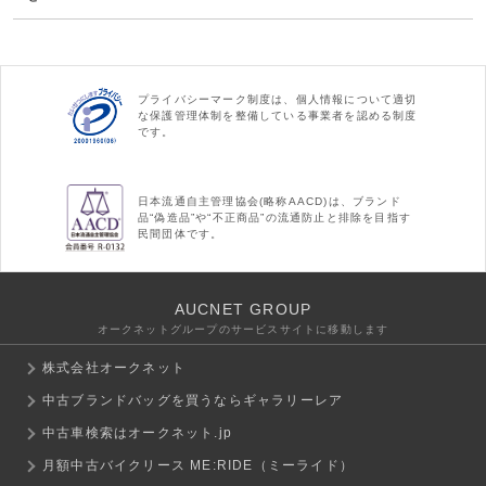
プライバシーマーク制度は、個人情報について適切
な保護管理体制を整備している事業者を認める制度
です。
日本流通自主管理協会(略称AACD)は、ブランド
品“偽造品”や“不正商品”の流通防止と排除を目指す
民間団体です。
AUCNET GROUP
オークネットグループのサービスサイトに移動します
株式会社オークネット
中古ブランドバッグを買うならギャラリーレア
中古車検索はオークネット.jp
月額中古バイクリース ME:RIDE（ミーライド）