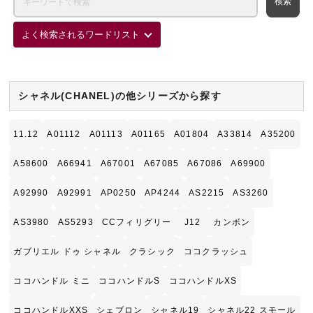
よく検索されるワードリスト
シャネル(CHANEL)の他シリーズから探す
11.12
A01112
A01113
A01165
A01804
A33814
A35200
A58600
A66941
A67001
A67085
A67086
A69900
A92990
A92991
AP0250
AP4244
AS2215
AS3260
AS3980
AS5293
CCフィリグリー
J12
カンボン
ガブリエル ドゥ シャネル
クラシック
ココクラッシュ
ココハンドル ミニ
ココハンドルS
ココハンドルXS
ココハンドルXXS
シェブロン
シャネル19
シャネル22 スモール