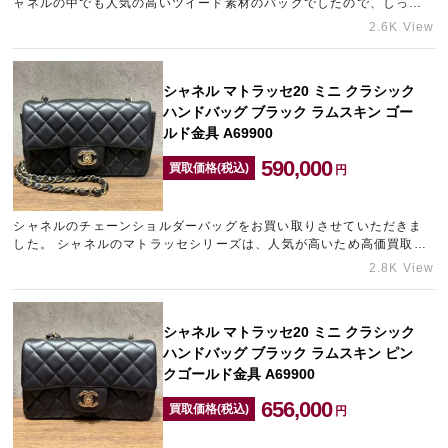
ャネルの中でも人気の高いツイード素材のバッグでしたので、しっか
りとした査定額を提示させていただきました。 お持ちのブラン…
2.6K View
シャネル マトラッセ20 ミニ クラシック
ハンドバッグ ブラック ラムスキン ゴー
ルド金具 A69900
590,000
買取価格(税込)
円
シャネルのチェーンショルダーバッグをお買い取りさせていただきま
した。 シャネルのマトラッセシリーズは、人気が高いため高価買取が
期待できます。 ご自宅に眠っているシャネルのバッグはござい…
2.8K View
シャネル マトラッセ20 ミニ クラシック
ハンドバッグ ブラック ラムスキン ピン
クゴールド金具 A69900
656,000
買取価格(税込)
円