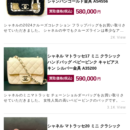
シャンパンゴールド金具 AS4556
580,000
買取価格(税込)
円
シャネルの2024クルーズコレクション フラップバッグをお買い取りさ
せていただきました。 シャネルの中でもクルーズラインは希少なアイ
テムばかりで、中古市場でもなかなか見かけることがないため、高…
2K View
シャネル マトラッセ17 ミニ クラシック
ハンドバッグ ベビーピンク キャビアス
キン シルバー金具 A35200
590,000
買取価格(税込)
円
シャネルのミニマトラッセ チェーンショルダーバッグをお買い取りさ
せていただきました。 女性人気の高いベビーピンクのバッグです。 長
期保管による押し跡等は多少ありましたが、使用感の見受けら…
3.1K View
シャネル マトラッセ20 ミニ クラシック