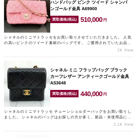
ハンドバッグ ピンク ツイード シャンパ
ンゴールド金具 A69900
510,000
買取価格(税込)
円
シャネルのミニマトラッセをお買い取りさせていただきました。 人気
の高いピンクのツイード素材のバッグです。 ご愛用されていたお品物
で多少の使用感が見受けられましたが、お求めの方が多いと判…
2K View
シャネル ミニ フラップバッグ ブラック
カーフレザー アンティークゴールド金具
AS3648
440,000
買取価格(税込)
円
シャネルのミニマトラッセ チェーンショルダーバッグをお買い取りし
ました。 シャネルのバッグはお探しの方が多く、新品・未使用品に限
らずご愛用いただいていたお品物であっても高価買取が可能です。…
2.1K View