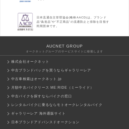
日本流通自主管理協会(略称AACD)は、ブランド
品“偽造品”や“不正商品”の流通防止と排除を目指す
民間団体です。
AUCNET GROUP
オークネットグループのサービスサイトに移動します
株式会社オークネット
中古ブランドバッグを買うならギャラリーレア
中古車検索はオークネット.jp
月額中古バイクリース ME:RIDE（ミーライド）
中古バイクを探すならバイクの窓口
レンタルバイクに乗るならモトオークレンタルバイク
ギャラリーレア 海外通販サイト
日本ブランドアドバンスドオークション