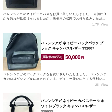
バレンシアガのネイビーカバスをお買い取りいたしました。 内側に僅
宅配買取を申し込む
かな汚れが見受けられましたが、未使用の状態でお持ち込みいただき
無料の宅配キットをお届けします
ましたので、精一杯の金額でお買い取りさせていただきました。 …
1.7K View
バレンシアガ ネイビー バックパック ブ
ラック キャンバス/レザー 392007
50,000
買取価格(税込)
円
バレンシアガのバックパックをお買い取りいたしました。 バレンシア
ガのロゴがシンプルに施されている、デイリー使いにとても便利な需
要の多いのバックパックです。 こちらはご使用感はありました…
2K View
バレンシアガ ネイビー カバ スモール ホ
ワイト/ブラック キャンバス/レザー
339933