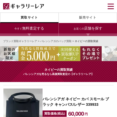
買取サイト
販売サイト
無料査定する
店舗を探す
今すぐ
お近くの
ブランド買取ギャラリーレア
>
バレンシアガのバッグ買取
>
ネイビーの買取実績
今すぐLINE査定
24時間受付（対応時間10:00～19:00）
銀座本店
青山表参道店
新宿東口店
宅配買取を申し込む
小田急新宿店
LAB東京
名古屋大須店
無料の宅配キットをお届けします
ネイビーの買取実績
心斎橋本店
東心斎橋店
梅田店
バレンシアガを売るなら高価買取査定の【ギャラリーレア】
今すぐ電話査定
受付時間 10:00～19:00
なんば店
神戸元町(三宮)店
LAB大阪
バレンシアガ ネイビー カバ スモール ブ
ラック キャンバス/レザー 339933
中野ブロードウェイ
60,000
買取価格(税込)
円