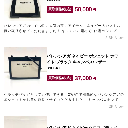
50,000
買取価格(税込)
円
バレンシアガの中でも特に人気の高いアイテム、ネイビーカバスをお
買い取りさせていただきました！ キャンバス素材で白×黒のシンプル
なデザインのバッグは、使用する季節を問わないためひとつあれば
2.3K View
嬉…
バレンシアガ ネイビー ポシェット ホワ
イト/ブラック キャンバス/レザー
390641
37,000
買取価格(税込)
円
クラッチバッグとしても使用できる、2WAYで機能的なバレンシアガの
ポシェットをお買い取りさせていただきました！ キャンバスをレザー
で縁取るデザインで、カジュアルから綺麗めのコーディネートまで
2K View
幅…
バレンシアガ ネイビー クロスボディバ