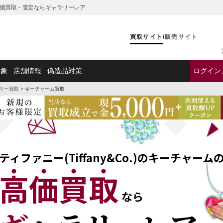
】の高価買取・査定ならギャラリーレア
買取サイト
/
販売サイト
対象
店舗情報
偽造品対策
ログイン
リー買取
>
キーチャーム買取
ティファニー(Tiffany&Co.)のキーチャーム
高価買取
なら