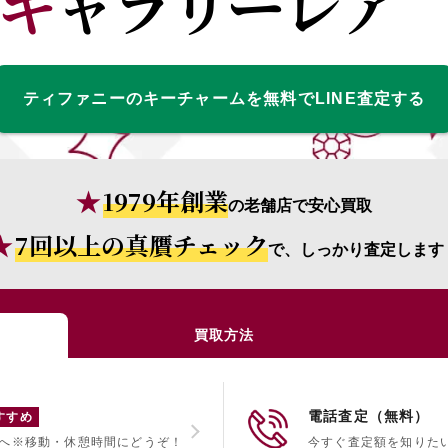
ギャラリーレア
ティファニーのキーチャームを無料でLINE査定する
1979年創業
の老舗店で安心買取
7回以上の真贋チェック
で、しっかり査定します
買取方法
電話査定（無料）
すすめ
へ
※移動・休憩時間にどうぞ！
今すぐ査定額を知りた