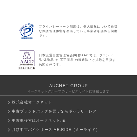
プライバシーマーク制度は、個人情報について適切
な保護管理体制を整備している事業者を認める制度
です。
日本流通自主管理協会(略称AACD)は、ブランド
品“偽造品”や“不正商品”の流通防止と排除を目指す
民間団体です。
AUCNET GROUP
オークネットグループのサービスサイトに移動します
株式会社オークネット
中古ブランドバッグを買うならギャラリーレア
中古車検索はオークネット.jp
月額中古バイクリース ME:RIDE（ミーライド）