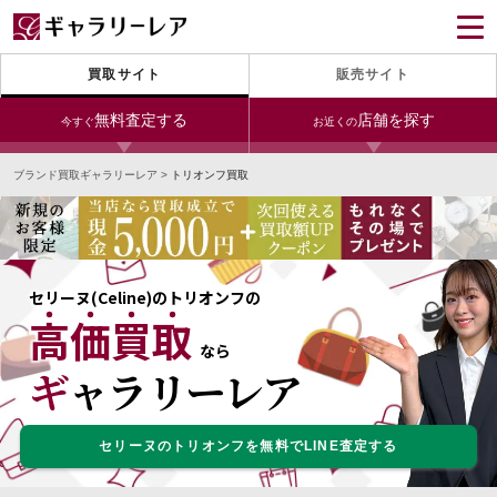
買取サイト
販売サイト
無料査定する
店舗を探す
今すぐ
お近くの
ブランド買取ギャラリーレア
>
トリオンフ買取
今すぐLINE査定
24時間受付（対応時間10:00～19:00）
宅配買取を申し込む
無料の宅配キットをお届けします
セリーヌ(Celine)のトリオンフの
高価買取
宅配買取を申し込む
今すぐ電話査定
なら
無料の宅配キットをお届けします
受付時間 10:00～19:00
ギャラリーレア
セリーヌのトリオンフを無料でLINE査定する