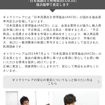
「日本流通自主管理協会(AACD)」
協会基準で査定します
ギャラリーレアには『日本流通自主管理協会(AACD)』が認める協会基
準判定士が在籍しております。
『日本流通自主管理協会(AACD)』とは、会員企業同士が協力し輸入商
品市場に於ける「不正商品」の流入を防止・排除すると共に、『不正
商品』を流通させる業者を市場から締め出すことにより、輸入商品業
界の社会的地位の向上と公正な競争市場の形成をはかり、市場の拡
大、並びに一般消費者の保護に寄与することを目的として設立された
民間団体です。
ギャラリーレアは2015年7月より『日本流通自主管理協会(AACD)』の
正会員となり、協会の厳格な基準に基づきお客様に安心してお買い物
いただける環境を提供し続けています。
正確に査定し、高価買取いたしますので、安心して商品をお持ちくだ
さいませ。
ギャラリーレアの安心の査定についてもっと知りたい方は
こちら