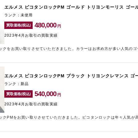
エルメス ピコタンロックPM ゴールド トリヨンモーリス ゴー
ランク：未使用
480,000
買取価格(税込)
円
2023年4月お取引の買取実績
ックをお買い取りさせていただきました。カラーはお求め方が多い人気のゴ
でしたので、高価買取させていただきました。近年、ピコタンロックは定価
売却をご検討されている方は今がチャンスです。ブランド品の売却のご相談
ラリーレア東心斎橋店」までお気軽にお問い合わせください。
エルメス ピコタンロックPM ブラック トリヨンクレマンス ゴ
ランク：新品
540,000
買取価格(税込)
円
2023年4月お取引の買取実績
ックPMをお買い取りさせていただきました。ピコタンロックは年々人気が
常に人気な組み合わせでしたので、高価買取させていただきました。元町エ
ーレア神戸元町店にお任せくださいませ。店頭にお持ち込みが難しい方は、
買取サービスも承っておりますので、まずはお気軽にギャラリーレアにお問