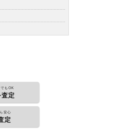
つでもOK
ル査定
ら安心
査定