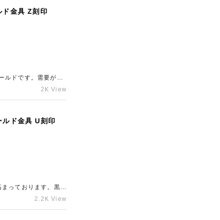
ルド金具 Z刻印
ールドです。需要が高
を上回る価格での買取が
2K View
は、東心斎橋エリアの
ールド金具 U刻印
高まっております。黒×
リアでブランド買取店
2.2K View
段ボールに詰めて送る
い合わせください。