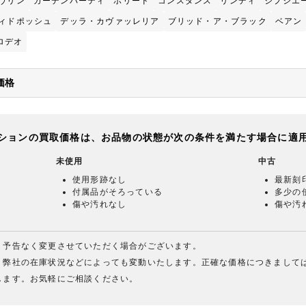
ヴリン
ガーデンパーティ
ボリード
コンスタンス
リンディ
ジプシエ
ィドポッシュ
デッラ・カヴァッレリア
ブリッド・ア・ブラック
ベアン
ロデオ
価格
ションの買取価格は、お品物の状態が次の条件を満たす場合に適
未使用
中古
使用形跡なし
最新刻
付属品がそろっている
多少の
傷や汚れなし
傷や汚
、予告なく変更させていただく場合がございます。
、弊社の在庫状況などによっても変動いたします。正確な価格につきまして
します。お気軽にご相談ください。