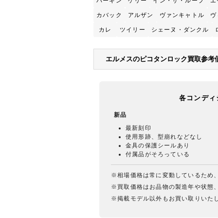
バーキン
ケリー
イン・ザ・ループ
エ
カバック
アルザン
ヴァンキャトル
ヴ
カレ
ツイリー
シェーヌ・ダンクル
エルメスのピコタンロック買取参考
各コンディ
新品
最新刻印
使用形跡、型崩れなどなし
金具の保護シールあり
付属品がそろっている
※相場価格は常に変動しているため
※買取価格はお品物の製造年や状態
※掲載モデル以外もお買い取りいた