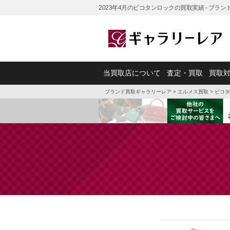
2023年4月のピコタンロックの買取実績 - ブラ
当買取店について
査定・買取
買取
ブランド買取ギャラリーレア
>
エルメス買取
>
ピコタ