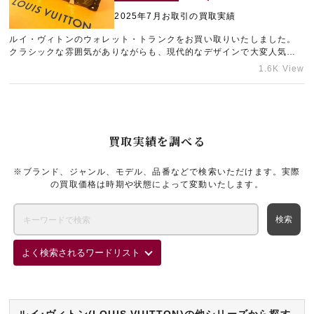
2025年7月お取引の買取実績
ルイ・ヴィトンのウォレット・トランクをお買い取りいたしました。
宅配買取を申し込む
クラシックな雰囲気がありながらも、現代的なデザインで大変人気が
無料の宅配キットをお届けします
あります。僅かに押し跡が見受けられましたが、できる限りの金額を
1.6K View
ご提示させていただきました。ブランド品の高価買取をご希望の方
は、梅田エリアのブランド買取店「ギャラリーレア梅田店」にお持ち
込みくださいませ。
買取実績を調べる
※ブランド、ジャンル、モデル、品番などで検索いただけます。実際
の買取価格は時期や状態によって変動いたします。
よく検索されるワードリスト