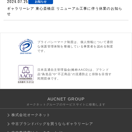
2026.07.25
お知らせ
ギャラリーレア 東心斎橋店 リニューアル工事に伴う休業のお知ら
せ
プライバシーマーク制度は、個人情報について適切
な保護管理体制を整備している事業者を認める制度
です。
日本流通自主管理協会(略称AACD)は、ブランド
品“偽造品”や“不正商品”の流通防止と排除を目指す
民間団体です。
AUCNET GROUP
オークネットグループのサービスサイトに移動します
株式会社オークネット
中古ブランドバッグを買うならギャラリーレア