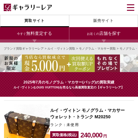
買取サイト
販売サイト
無料査定する
店舗を探す
今すぐ
お近くの
ブランド買取ギャラリーレア
>
ルイ・ヴィトン買取
>
モノグラム・マカサー買取
>
モノグラム・
今すぐLINE査定
24時間受付（対応時間10:00～19:00）
銀座本店
青山表参道店
新宿東口店
宅配買取を申し込む
小田急新宿店
LAB東京
名古屋大須店
無料の宅配キットをお届けします
2025年7月のモノグラム・マカサー(バッグ)の買取実績
心斎橋本店
東心斎橋店
梅田店
ルイ･ヴィトン(LOUIS VUITTON)を売るなら高価買取査定の【ギャラリーレア】
今すぐ電話査定
受付時間 10:00～19:00
なんば店
神戸元町(三宮)店
LAB大阪
ルイ・ヴィトン モノグラム・マカサー
ウォレット・トランク M20250
ランク：未使用
中野ブロードウェイ
240,000
買取価格(税込)
円