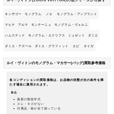
ルイ･ヴィトン(LOUIS VUITTON)の他シリーズから探す
オンザゴー
モノグラム
ノエ
モノグラム・アンプラント
マヒナ
アルマ
モンテーニュ
モノグラム・ヴェルニ
ハムステッド
モノグラム・エクリプス
ミュゼット
ダミエ
ダミエ・アズール
ダミエ・グラフィット
エピ
タイガ
ルイ・ヴィトンのモノグラム・マカサー(バッグ)買取参考価格
各コンディションの買取価格は、お品物の状態が次の条件を満
たす場合に適用されます。
新品
最新の製造年式
スレ・キズがない
付属品・箱が全て揃っている