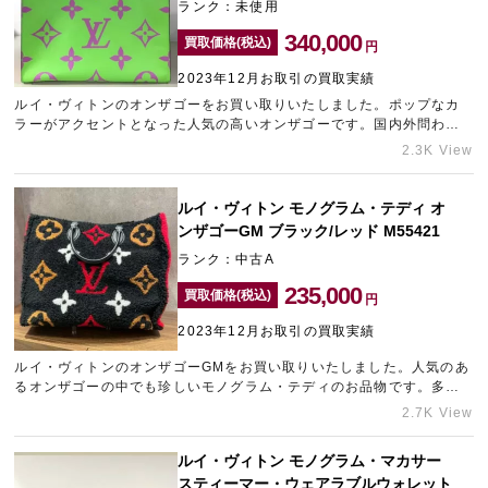
ランク：未使用
340,000
買取価格(税込)
円
2023年12月お取引の買取実績
ルイ・ヴィトンのオンザゴーをお買い取りいたしました。ポップなカ
ラーがアクセントとなった人気の高いオンザゴーです。国内外問わず
需要の高いお品物を未使用の状態でお持ち込みいただけたため、高価
2.3K View
買取させていただきました。ご不要になられたブランド品がございま
したら梅田のブランド買取店「ギャラリーレア梅田店」にご相談くだ
さいませ。できる限りご希望にお答えできるよう精一杯の金額でお買
ルイ・ヴィトン モノグラム・テディ オ
い取りいたします。
ンザゴーGM ブラック/レッド M55421
ランク：中古A
235,000
買取価格(税込)
円
2023年12月お取引の買取実績
ルイ・ヴィトンのオンザゴーGMをお買い取りいたしました。人気のあ
るオンザゴーの中でも珍しいモノグラム・テディのお品物です。多少
の擦れや毛羽立ちなどが見受けられましたが、良好なコンディション
2.7K View
でしたので、精一杯の金額をご提示させていただきました。ルイ・ヴ
ィトンは国内外を問わず人気が高いブランドですので、中古市場でも
ルイ・ヴィトン モノグラム・マカサー
常に安定した相場を保っています。ブランドバッグを少しでも高く売
スティーマー・ウェアラブルウォレット
却したいとお考えでしたら、ぜひ表参道エリアのブランド買取店「ギ