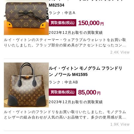
ャラリーレア青山表参道店」をご利用くださいませ。
M82534
ランク：中古A
150,000
買取価格(税込)
円
2023年12月お取引の買取実績
ルイ・ヴィトンのスティーマー・ウェアラブルウォレットをお買い取
りいたしました。フラップ部分の留め具がアクセントになったコンパ
クトなバッグです。ストラップ部分に汚れがあるなど使用感が見受け
2.4K View
られましたが、需要の高いお品物と判断し高値でお買い取りさせてい
ただきました。ルイ・ヴィトンのバッグは中古市場でも人気が高いた
め、高価買取が期待できます。表参道でブランド買取店をお探しな
ルイ・ヴィトン モノグラム フランドリ
ら、ギャラリーレア青山表参道店をご利用くださいませ。LINEや電話
ン ノワール M41595
でのお問い合わせでも、おおよその金額をお伝えすることが可能で
ランク：中古AB
す。
85,000
買取価格(税込)
円
2023年12月お取引の買取実績
ルイ・ヴィトンのフランドリをお買い取りいたしました。モノグラム
とレザーの組み合わせが人気の高いお品物です。多少の使用感が見受
けられましたが、精一杯の金額をご提示させていただきました。需要
1.9K View
の高いアイテムは新品・未使用品だけでなく、ご愛用されていたお品
物であってもしっかりとした金額をお伝えすることができます。査定