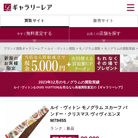
買取サイト
販売サイト
無料査定する
店舗を探す
今すぐ
お近くの
ブランド買取ギャラリーレア
>
ルイ・ヴィトン買取
>
モノグラム買取
>
モノグラムの買取実績
今すぐLINE査定
24時間受付（対応時間10:00～19:00）
銀座本店
青山表参道店
新宿東口店
宅配買取を申し込む
小田急新宿店
LAB東京
名古屋大須店
無料の宅配キットをお届けします
2023年12月のモノグラムの買取実績
心斎橋本店
東心斎橋店
梅田店
ルイ･ヴィトン(LOUIS VUITTON)を売るなら高価買取査定の【ギャラリーレア】
今すぐ電話査定
受付時間 10:00～19:00
なんば店
神戸元町(三宮)店
LAB大阪
ルイ・ヴィトン モノグラム スカーフ バ
ンドー・クリスマス ヴィヴィエンヌ
M79455
中野ブロードウェイ
ランク：新品