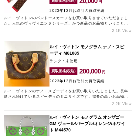
20,000
買取価格(税込)
円
2023年12月お取引の買取実績
ルイ・ヴィトンのバンドースカーフをお買い取りさせていただきまし
宅配買取を申し込む
た。人気のヴィヴィエンヌシリーズ、かつ新品のお品物ということも
無料の宅配キットをお届けします
あり、こちらの金額をご提示させていただきました。中古市場でお求
2.1K View
めの方が多いお品物は、買取金額も高くなる傾向にあります。新品・
中古問わず、ご自宅で眠っているブランド品がございましたら、お気
軽にギャラリーレアにお問い合わせください。店舗へのご来店が難し
ルイ・ヴィトン モノグラム ナノ・スピ
い場合は、ギャラリーレアLAB東京の宅配買取をご利用ください。
ーディ M81085
ランク：未使用
200,000
買取価格(税込)
円
2023年12月お取引の買取実績
ルイ・ヴィトンのナノ・スピーディをお買い取りいたしました。長年
愛され続けているスピーディのミニサイズです。需要の高いお品物を
未使用の状態でお持ち込みいただけたため、できる限りの金額をご提
2.2K View
示させていただきました。ブランド品の高価買取のことなら、神戸エ
リアのブランド買取店「ギャラリーレア神戸元町店」にお任せくださ
ルイ・ヴィトン モノグラム オンザゴー
いませ。
GM ヴェール/パープル/オレンジ/ホワイ
ト M44570