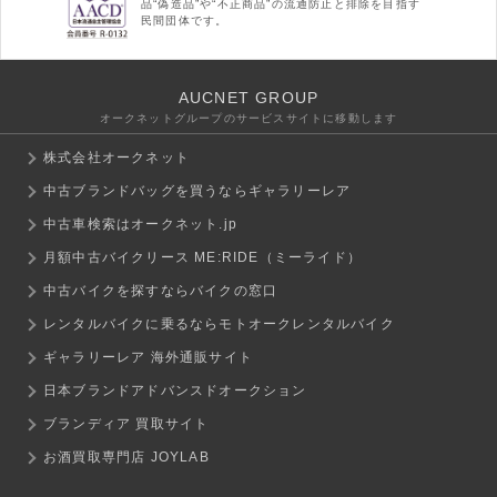
品“偽造品”や“不正商品”の流通防止と排除を目指す
民間団体です。
AUCNET GROUP
オークネットグループのサービスサイトに移動します
株式会社オークネット
中古ブランドバッグを買うならギャラリーレア
中古車検索はオークネット.jp
月額中古バイクリース ME:RIDE（ミーライド）
中古バイクを探すならバイクの窓口
レンタルバイクに乗るならモトオークレンタルバイク
ギャラリーレア 海外通販サイト
日本ブランドアドバンスドオークション
ブランディア 買取サイト
お酒買取専門店 JOYLAB