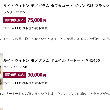
ルイ・ヴィトン モノグラム タフタコート ダウン #38 ブラック
ランク：中古A
75,000
買取価格(税込)
円
2023年11月お取引の買取実績
タコートをお買い取りさせていただきました。使用によるスレや汚れ、多少
ヴィトンのアウターは人気があるため、できる限りの金額をご提示させてい
ランドのアパレルはございませんか？ご愛用されたお品物もできるだけ高値
LAB大阪ではブランド品の宅配買取を専門に行っております。お近くに買取
気軽にご利用ください。
ルイ・ヴィトン モノグラム テュイルリートート M41455
ランク：中古AB
90,000
買取価格(税込)
円
2023年11月お取引の買取実績
イルリートートをお買い取りいたしました。こちらは付属のストラップが欠
させていただきました。付属品や保証書などの有無が査定金額に影響する場
にお持ちいただくことをおすすめします。東心斎橋エリアでブランド買取店
ご利用ください。