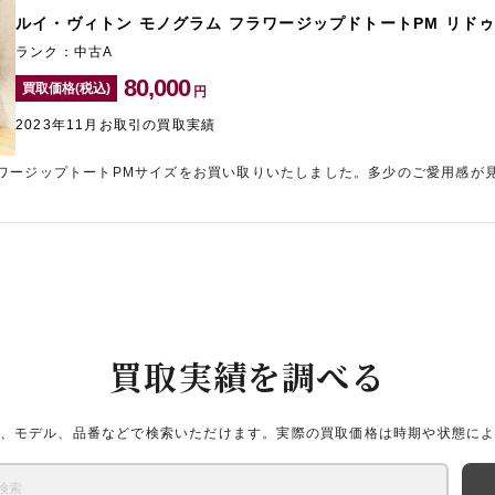
ルイ・ヴィトン モノグラム フラワージップドトートPM リドゥヴ
ランク：中古A
80,000
買取価格(税込)
円
2023年11月お取引の買取実績
ワージップトートPMサイズをお買い取りいたしました。多少のご愛用感が
精一杯の金額をご提示させていただきました。ギャラリーレアでは、ご購入
テムも積極的に買取していますので、お悩みの際はぜひ一度ご相談ください
したら、ぜひ一度表参道にあるのギャラリーレア青山表参道店にお問い合わ
買取実績を調べる
、モデル、品番などで検索いただけます。実際の買取価格は時期や状態に