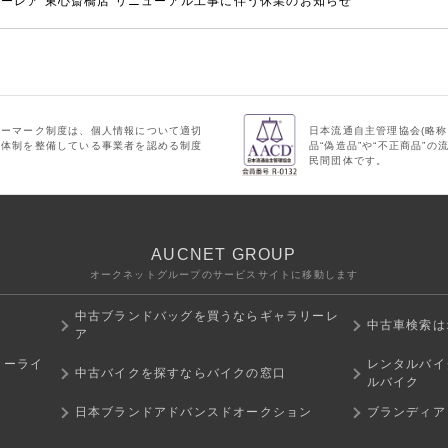
ーレア 東心斎橋店 リニューアル工事に伴う休業のお知らせ
シーマーク制度は、個人情報について適切
日本流通自主管理協会(略称
理体制を整備している事業者を認める制度
品“偽造品”や“不正商品”
民間団体です。
AUCNET GROUP
オークネットグループのサービスサイトに移動します
中古ブランドバッグを買うならギャラリーレ
中古車検索は
ア
ミーライ
レンタルバイ
中古バイクを探すならバイクの窓口
ルバイク
日本ブランドアドバンスドオークション
ブランディア