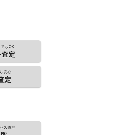
つでもOK
ル査定
ら安心
査定
セス抜群