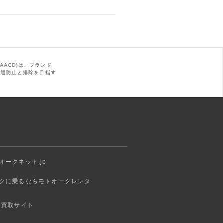
AACD)は、ブランド
の流通防止と排除を目指す
オークネット.jp
クに乗るならモトオークレンタ
 買取サイト