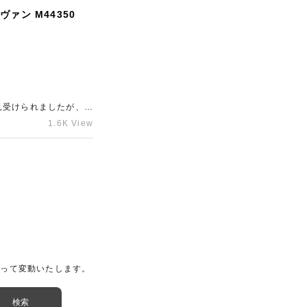
ァン M44350
見受けられましたが、人
から年数の経っている
1.6K View
。ご自宅に眠っている
せくださいませ。
よって変動いたします。