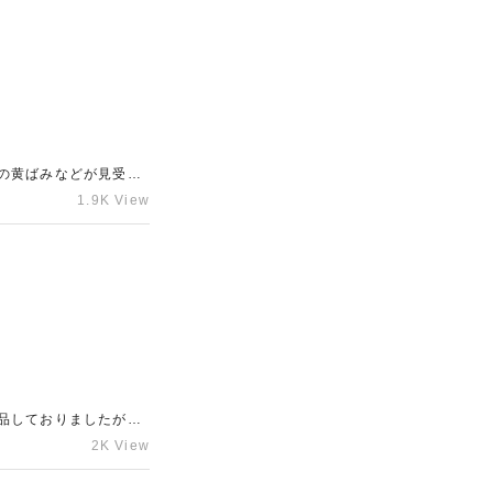
の黄ばみなどが見受け
ただきました。最近着
1.9K View
で買取させていただき
店舗がない方やお店に
品しておりましたが、
合もありますので、お
2K View
をお探しなら、ギャラ