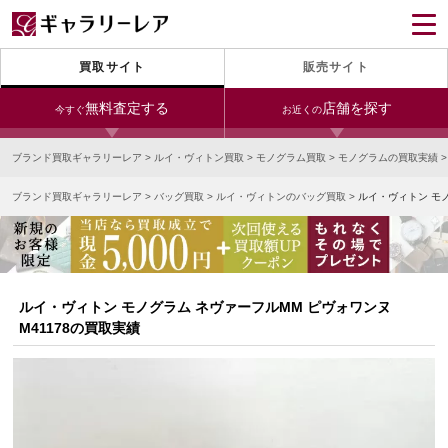
買取サイト
販売サイト
無料査定する
店舗を探す
今すぐ
お近くの
ブランド買取ギャラリーレア
>
ルイ・ヴィトン買取
>
モノグラム買取
>
モノグラムの買取実績
今すぐLINE査定
24時間受付（対応時間10:00～19:00）
ブランド買取ギャラリーレア
>
バッグ買取
>
ルイ・ヴィトンのバッグ買取
>
ルイ・ヴィトン モノ
銀座本店
青山表参道店
新宿東口店
宅配買取を申し込む
小田急新宿店
LAB東京
名古屋大須店
無料の宅配キットをお届けします
心斎橋本店
東心斎橋店
梅田店
今すぐ電話査定
ルイ・ヴィトン モノグラム ネヴァーフルMM ピヴォワンヌ
受付時間 10:00～19:00
なんば店
神戸元町(三宮)店
LAB大阪
M41178の買取実績
中野ブロードウェイ