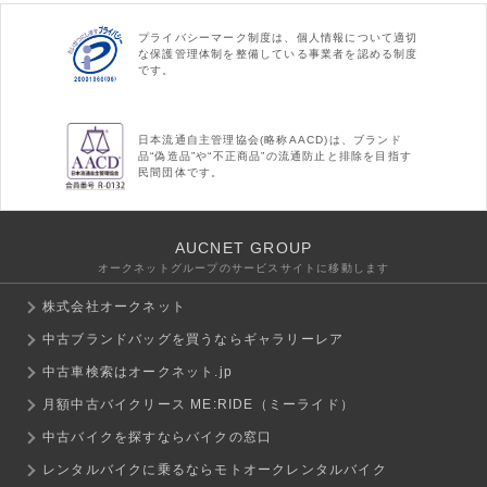
プライバシーマーク制度は、個人情報について適切
な保護管理体制を整備している事業者を認める制度
です。
日本流通自主管理協会(略称AACD)は、ブランド
品“偽造品”や“不正商品”の流通防止と排除を目指す
民間団体です。
AUCNET GROUP
オークネットグループのサービスサイトに移動します
株式会社オークネット
中古ブランドバッグを買うならギャラリーレア
中古車検索はオークネット.jp
月額中古バイクリース ME:RIDE（ミーライド）
中古バイクを探すならバイクの窓口
レンタルバイクに乗るならモトオークレンタルバイク