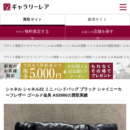
買取サイト
販売サイト
無料査定する
店舗を探す
今すぐ
お近くの
ブランド買取ギャラリーレア
>
シャネル買取
>
シャネル22買取
>
シャネル22の買取実績
>
シャ
今すぐLINE査定
24時間受付（対応時間10:00～19:00）
ブランド買取ギャラリーレア
>
バッグ買取
>
シャネルのバッグ買取
>
シャネル シャネル22 ミ
銀座本店
青山表参道店
新宿東口店
宅配買取を申し込む
小田急新宿店
LAB東京
名古屋大須店
無料の宅配キットをお届けします
心斎橋本店
東心斎橋店
梅田店
今すぐ電話査定
シャネル シャネル22 ミニ ハンドバッグ ブラック シャイニーカ
受付時間 10:00～19:00
なんば店
神戸元町(三宮)店
LAB大阪
ーフレザー ゴールド金具 AS3980の買取実績
中野ブロードウェイ