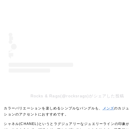
Rocks & Rags(@rocksrags)がシェアした投稿
カラーバリエーションを楽しめるシンプルなバングルも、
メンズ
のカジ
ションのアクセントにおすすめです。
シャネル(CHANEL)というとラグジュアリーなジュエリーラインの印象