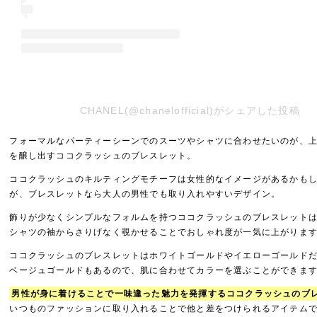
CHANEL(@chanelofficial)がシェアした投稿
フォーマルなパーティーシーンでのスーツやシャツに合わせたいのが、
を醸し出すココクラッシュのブレスレット。
ココクラッシュのキルティングモチーフは女性的なイメージがあるかも
が、ブレスレットなら大人の男性でも取り入れやすいデザイン。
飾りが少なくシンプルなフォルムを持つココクラッシュのブレスレット
シャツの袖からさりげなく覗かせることでおしゃれ度が一気に上がりま
ココクラッシュのブレスレットはホワイトゴールドやイエローゴールド
ベージュゴールドもあるので、肌に合わせてカラーを選ぶことができま
男性が身に着けることで一味違った魅力を発揮するココクラッシュのブ
いつものファッションに取り入れることで他と差をつけられるアイテム