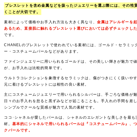
ブレスレットを含め金属などを扱ったジュエリーを選ぶ際には、その性
くことが大切です。
素材によって価格やお手入れ方法も大きく異なり、
金属はアレルギーを
あるため、直接肌に触れるブレスレット選びにおいては必ずチェックし
です。
CHANELのブレスレットで使われている素材には、ゴールド・セラミッ
ー・コスチュームパールなどがあります。
ファインジュエリーに用いられるゴールドは、その美しい輝きが魅力で
が、お手入れは比較的簡単です。
ウルトラコレクションを象徴するセラミックは、傷がつきにくく扱いや
元に着けるブレスレットには相性の良い素材。
主にコスチュームジュエリーで用いられるシルバーは、手ごろな価格が
日々のお手入れを怠ると黒ずみなどが起こることも。手入れの手間を差
シンプルでクールな質感が魅力で人気の素材です。
ココ･シャネルが愛したパールは、シャネルのエレガントな美しさを最も
材。
基本的にシャネルで用いられるパールは『コスチュームパール』、
クパールです。