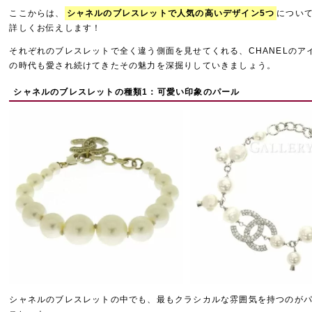
ここからは、
シャネルのブレスレットで人気の高いデザイン5つ
につい
詳しくお伝えします！
それぞれのブレスレットで全く違う側面を見せてくれる、CHANELのア
の時代も愛され続けてきたその魅力を深掘りしていきましょう。
シャネルのブレスレットの種類1：可愛い印象のパール
シャネルのブレスレットの中でも、最もクラシカルな雰囲気を持つのが