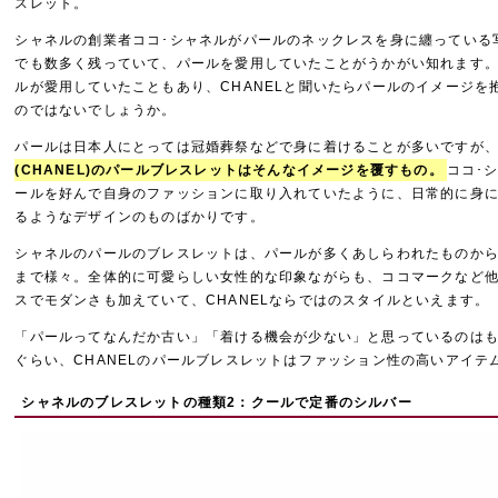
スレット。
シャネルの創業者ココ･シャネルがパールのネックレスを身に纏っている
でも数多く残っていて、パールを愛用していたことがうかがい知れます。
ルが愛用していたこともあり、CHANELと聞いたらパールのイメージを
のではないでしょうか。
パールは日本人にとっては冠婚葬祭などで身に着けることが多いですが
(CHANEL)のパールブレスレットはそんなイメージを覆すもの。
ココ･
ールを好んで自身のファッションに取り入れていたように、日常的に身
るようなデザインのものばかりです。
シャネルのパールのブレスレットは、パールが多くあしらわれたものから
まで様々。全体的に可愛らしい女性的な印象ながらも、ココマークなど
スでモダンさも加えていて、CHANELならではのスタイルといえます。
「パールってなんだか古い」「着ける機会が少ない」と思っているのは
ぐらい、CHANELのパールブレスレットはファッション性の高いアイテ
シャネルのブレスレットの種類2：クールで定番のシルバー