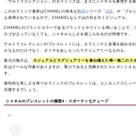
「ウルトラコレクション」のセラミックは、まさにシャネルを象徴する
このセラミック素材はCHANELの有名な
時計
シリーズ「
J12
」や「プル
も使用されているもので、CHANELならではの目を引くビジュアル。
CHANELのブランドカラーであるブラックとホワイトを用いることで、
ロゴが入っていなくても、シャネルらしさを感じられるのが特徴です。
ウルトラコレクションのブレスレットには、セラミックと金属を組み合
ルなものだけでなく、ダイヤをあしらったラグジュアリーなものも。
最大の魅力は、
カジュアルとラグジュアリーを兼ね備えた唯一無二のス
目はクールな印象がありますが、着けてみると洗練されたエレガントさ
す。
個性的な美しさを持つセラミックのブレスレットは、ユニセックスにシ
活躍するでしょう。
シャネルのブレスレットの種類4：スポーティなチューブ