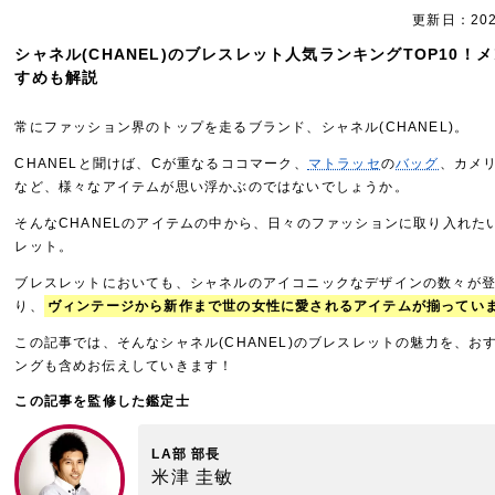
更新日：20
シャネル(CHANEL)のブレスレット人気ランキングTOP10！
すめも解説
常にファッション界のトップを走るブランド、シャネル(CHANEL)。
CHANELと聞けば、Cが重なるココマーク、
マトラッセ
の
バッグ
、カメ
など、様々なアイテムが思い浮かぶのではないでしょうか。
そんなCHANELのアイテムの中から、日々のファッションに取り入れた
レット。
ブレスレットにおいても、シャネルのアイコニックなデザインの数々が
り、
ヴィンテージから新作まで世の女性に愛されるアイテムが揃ってい
この記事では、そんなシャネル(CHANEL)のブレスレットの魅力を、お
ングも含めお伝えしていきます！
この記事を監修した鑑定士
LA部 部長
米津 圭敏